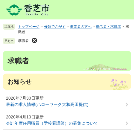
ペ
メ
ー
ニ
ジ
ュ
の
ー
トップページ
>
分類でさがす
>
事業者の方へ
>
勤労者・求職者
>
求
現在地
先
を
職者
頭
飛
で
ば
求職者
足あと
す
し
。
て
本
求職者
本
文
文
へ
お知らせ
2026年7月30日更新
最新の求人情報(ハローワーク大和高田提供)
2026年4月10日更新
会計年度任用職員（学校看護師）の募集について