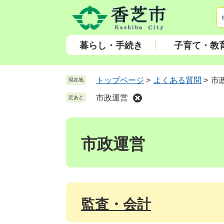
ペ
メ
ー
ニ
ジ
ュ
の
ー
暮らし・手続き
子育て・教
先
を
頭
飛
で
ば
トップページ
>
よくある質問
>
市
現在地
す
し
市政運営
足あと
。
て
本
本
文
文
へ
市政運営
監査・会計