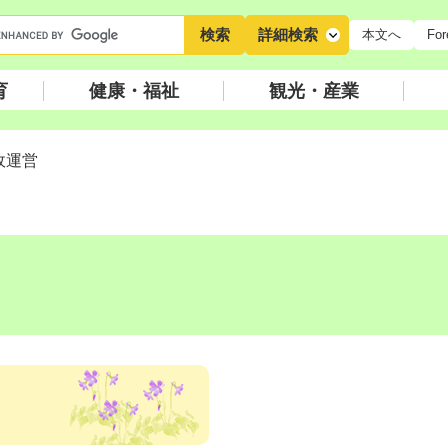
キ
詳細検索
本文へ
For
ー
ワ
育
健康・福祉
観光・産業
ー
ド
検
政運営
索