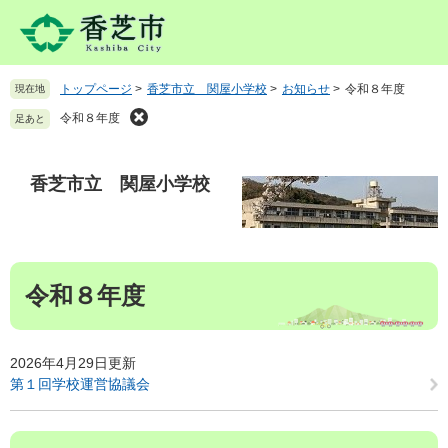
ペ
メ
ー
ニ
ジ
ュ
の
ー
トップページ
>
香芝市立 関屋小学校
>
お知らせ
>
令和８年度
現在地
先
を
頭
飛
令和８年度
足あと
で
ば
す
し
。
て
香芝市立 関屋小学校
本
文
へ
本
令和８年度
文
2026年4月29日更新
第１回学校運営協議会