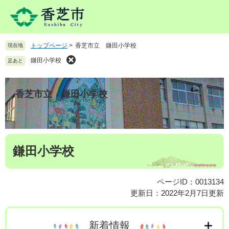
ペ
メ
ー
ニ
ジ
ュ
の
ー
トップページ
>
香芝市立 鎌田小学校
現在地
先
を
頭
飛
鎌田小学校
足あと
で
ば
す
し
。
て
香芝市立 鎌田小学校
本
文
へ
本
鎌田小学校
文
ページID：0013134
更新日：2022年2月7日更新
新着情報