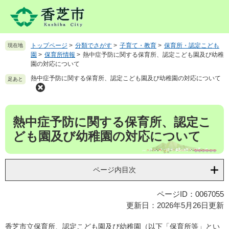
ペ
メ
ー
ニ
ジ
ュ
の
ー
トップページ
>
分類でさがす
>
子育て・教育
>
保育所・認定こども
現在地
先
を
園
>
保育所情報
>
熱中症予防に関する保育所、認定こども園及び幼稚
頭
飛
園の対応について
で
ば
熱中症予防に関する保育所、認定こども園及び幼稚園の対応について
足あと
す
し
。
て
本
本
文
熱中症予防に関する保育所、認定こ
文
へ
ども園及び幼稚園の対応について
ページ内目次
ページID：0067055
更新日：2026年5月26日更新
香芝市立保育所、認定こども園及び幼稚園（以下「保育所等」とい