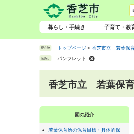
ペ
メ
ー
ニ
ジ
ュ
の
ー
暮らし・手続き
子育て・教
先
を
頭
飛
で
ば
トップページ
>
香芝市立 若葉保
現在地
す
し
パンフレット
足あと
。
て
本
文
香芝市立 若葉保
へ
園の紹介
若葉保育所の保育目標・具体的保