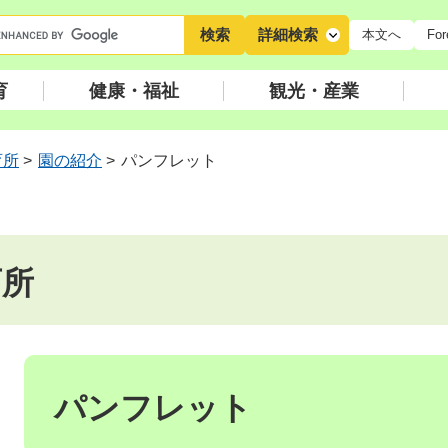
キ
詳細検索
本文へ
For
ー
ワ
育
健康・福祉
観光・産業
ー
ド
検
育所
>
園の紹介
>
パンフレット
索
育所
本
文
パンフレット