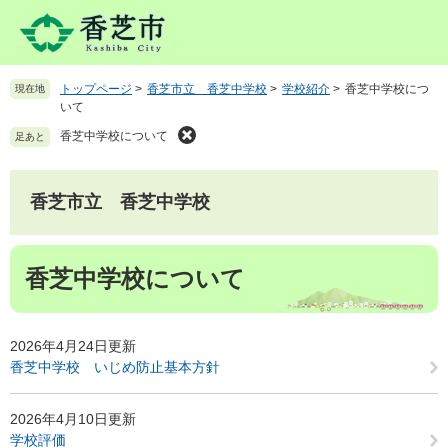
ペ
メ
ー
ニ
ジ
ュ
の
ー
トップページ
>
香芝市立 香芝中学校
>
学校紹介
>
香芝中学校につ
現在地
先
を
いて
頭
飛
で
ば
香芝中学校について
足あと
す
し
。
て
本
香芝市立 香芝中学校
文
へ
本
香芝中学校について
文
2026年4月24日更新
香芝中学校 いじめ防止基本方針
2026年4月10日更新
学校評価