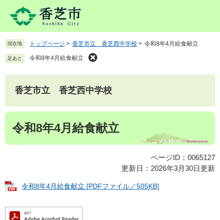
ペ
メ
ー
ニ
ジ
ュ
の
ー
トップページ
>
香芝市立 香芝西中学校
>
令和8年4月給食献立
現在地
先
を
頭
飛
令和8年4月給食献立
足あと
で
ば
す
し
。
て
香芝市立 香芝西中学校
本
文
本
へ
令和8年4月給食献立
文
ページID：0065127
更新日：2026年3月30日更新
令和8年4月給食献立 [PDFファイル／505KB]