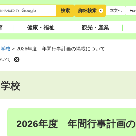
キ
詳細検索
本文へ
For
ー
ワ
育
健康・福祉
観光・産業
ー
ド
検
中学校
>
2026年度 年間行事計画の掲載について
索
ついて
中学校
本
文
2026年度 年間行事計画