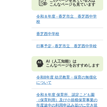
このページを見ている人は
こんなページも見ています
令和８年度 - 香芝市立 香芝西中学
校
香芝西中学校
行事予定 - 香芝市立 香芝西中学校
AI（人工知能）は
こんなページをおすすめします
令和8年度 幼児教育・保育の無償化
について
令和８年度 保育所、認定こども園
（保育利用）及び小規模保育事業の
年度途中の利用申込み並びに空き状