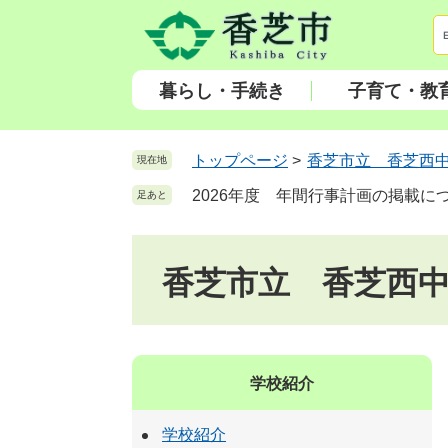
ペ
メ
ー
ニ
ジ
ュ
の
ー
暮らし・手続き
子育て・教
先
を
頭
飛
で
ば
トップページ
>
香芝市立 香芝西
現在地
す
し
2026年度 年間行事計画の掲載に
足あと
。
て
本
文
香芝市立 香芝西
へ
学校紹介
学校紹介