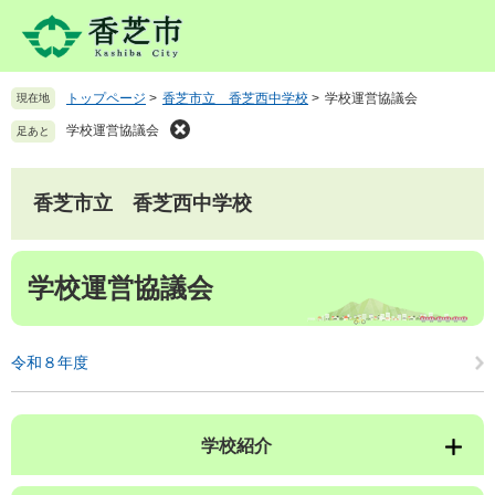
ペ
メ
ー
ニ
ジ
ュ
の
ー
トップページ
>
香芝市立 香芝西中学校
>
学校運営協議会
現在地
先
を
頭
飛
学校運営協議会
足あと
で
ば
す
し
。
て
香芝市立 香芝西中学校
本
文
本
へ
学校運営協議会
文
令和８年度
学校紹介