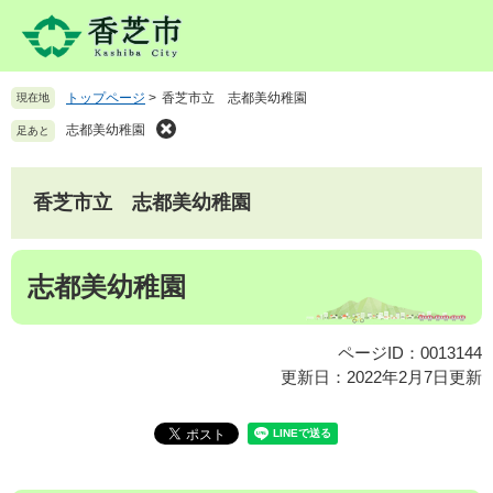
ペ
メ
ー
ニ
ジ
ュ
の
ー
トップページ
>
香芝市立 志都美幼稚園
現在地
先
を
頭
飛
志都美幼稚園
足あと
で
ば
す
し
。
て
香芝市立 志都美幼稚園
本
文
本
へ
志都美幼稚園
文
ページID：0013144
更新日：2022年2月7日更新