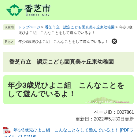
ペ
メ
ー
ニ
ジ
ュ
の
ー
トップページ
>
香芝市立 認定こども園真美ヶ丘東幼稚園
>
年少3歳
現在地
先
を
児ひよこ組 こんなことをして遊んでいるよ！
頭
飛
で
ば
年少3歳児ひよこ組 こんなことをして遊んでいるよ！
足あと
す
し
。
て
本
香芝市立 認定こども園真美ヶ丘東幼稚園
文
へ
本
年少3歳児ひよこ組 こんなことを
文
して遊んでいるよ！
ページID：0027861
更新日：2022年5月30日更新
年少3歳児ひよこ組 こんなことをして遊んでいるよ！ [PDFフ
ァイル／1.02MB]