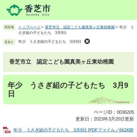
ペ
メ
ー
ニ
ジ
ュ
の
ー
トップページ
>
香芝市立 認定こども園真美ヶ丘東幼稚園
>
年少 う
現在地
先
を
さぎ組の子どもたち 3月9日
頭
飛
で
ば
年少 うさぎ組の子どもたち 3月9日
足あと
す
し
。
て
本
香芝市立 認定こども園真美ヶ丘東幼稚園
文
へ
本
年少 うさぎ組の子どもたち 3月9
文
日
ページID：0036205
更新日：2023年3月20日更新
年少 うさぎ組の子どもたち 3月9日 [PDFファイル／662KB]