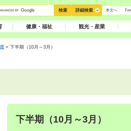
キ
詳細検索
本文へ
For
ー
ワ
育
健康・福祉
観光・産業
ー
ド
検
年度
>
下半期（10月～3月）
索
本
文
下半期（10月～3月）