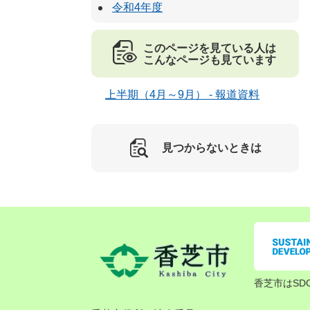
令和4年度
このページを見ている人は
こんなページも見ています
上半期（4月～9月） - 報道資料
見つからないときは
香芝市はSD