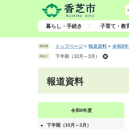
ペ
メ
ー
ニ
ジ
ュ
の
ー
暮らし・手続き
子育て・教
先
を
頭
飛
で
ば
トップページ
>
報道資料
>
令和8
現在地
す
し
下半期（10月～3月）
足あと
。
て
本
文
報道資料
へ
令和8年度
下半期（10月～3月）