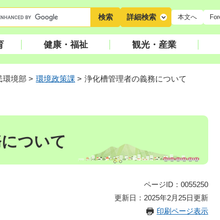
キ
詳細検索
本文へ
For
ー
ワ
育
健康・福祉
観光・産業
ー
ド
検
民環境部
>
環境政策課
>
浄化槽管理者の義務について
索
務について
ページID：0055250
更新日：2025年2月25日更新
印刷ページ表示