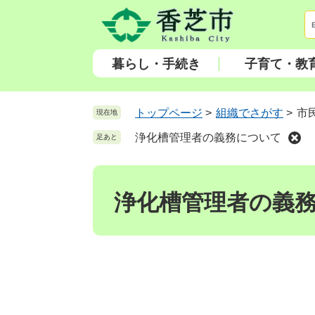
ペ
メ
ー
ニ
ジ
ュ
の
ー
暮らし・手続き
子育て・教
先
を
頭
飛
で
ば
トップページ
>
組織でさがす
>
市
現在地
す
し
浄化槽管理者の義務について
足あと
。
て
本
本
文
文
へ
浄化槽管理者の義