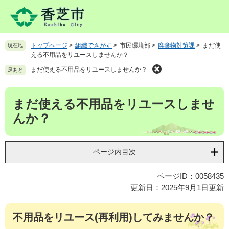
ペ
メ
ー
ニ
ジ
ュ
の
ー
トップページ
>
組織でさがす
>
市民環境部
>
廃棄物対策課
>
まだ使
現在地
先
を
える不用品をリユースしませんか？
頭
飛
で
ば
まだ使える不用品をリユースしませんか？
足あと
す
し
。
て
本
まだ使える不用品をリユースしませ
本
文
文
んか？
へ
ページ内目次
ページID：0058435
更新日：2025年9月1日更新
不用品をリユース(再利用)してみませんか？