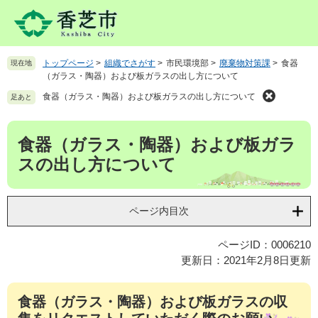
ペ
メ
ー
ニ
ジ
ュ
の
ー
トップページ
>
組織でさがす
>
市民環境部
>
廃棄物対策課
>
食器
現在地
先
を
（ガラス・陶器）および板ガラスの出し方について
頭
飛
で
ば
食器（ガラス・陶器）および板ガラスの出し方について
足あと
す
し
。
て
本
食器（ガラス・陶器）および板ガラ
本
文
文
スの出し方について
へ
ページ内目次
ページID：0006210
更新日：2021年2月8日更新
食器（ガラス・陶器）および板ガラスの収