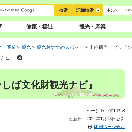
キ
詳細検索
本文へ
For
ー
ワ
育
健康・福祉
観光・産業
ー
ド
検
光・産業
>
観光
>
観光おすすめスポット
>
市内観光アプリ『か
索
ナビ』
かしば文化財観光ナビ』
ページID：0014358
更新日：2024年1月18日更新
印刷ページ表示