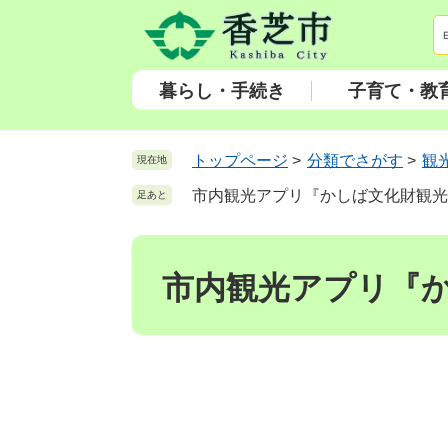
ペ
メ
ー
ニ
ジ
ュ
の
ー
暮らし・手続き
子育て・教
先
を
頭
飛
で
ば
トップページ
>
分類でさがす
>
観
現在地
す
し
市内観光アプリ『かしば文化財観光
足あと
。
て
本
本
文
文
へ
市内観光アプリ『