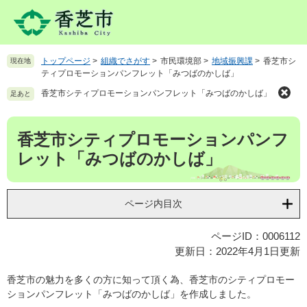
ペ
メ
ー
ニ
ジ
ュ
の
ー
トップページ
>
組織でさがす
>
市民環境部
>
地域振興課
>
香芝市シ
現在地
先
を
ティプロモーションパンフレット「みつばのかしば」
頭
飛
で
ば
香芝市シティプロモーションパンフレット「みつばのかしば」
足あと
す
し
。
て
本
香芝市シティプロモーションパンフ
本
文
文
レット「みつばのかしば」
へ
ページ内目次
ページID：0006112
更新日：2022年4月1日更新
香芝市の魅力を多くの方に知って頂く為、香芝市のシティプロモー
ションパンフレット「みつばのかしば」を作成しました。