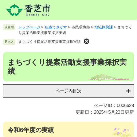
ペ
メ
ー
ニ
ジ
ュ
の
ー
トップページ
>
組織でさがす
>
市民環境部
>
地域振興課
>
まちづく
現在地
先
を
り提案活動支援事業採択実績
頭
飛
で
ば
まちづくり提案活動支援事業採択実績
足あと
す
し
。
て
本
まちづくり提案活動支援事業採択実
本
文
文
績
へ
ページ内目次
ページID：0006628
更新日：2025年5月20日更新
令和6年度の実績