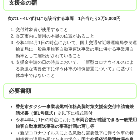
支援金の額
次の1～4いずれにも該当する車両 1台当たり2万5,000円
交付対象者が使用すること
香芝市内に使用の本拠の位置があること
令和4年4月1日の時点において、国土交通省近畿運輸局奈良運
輸支局に一般乗用旅客自動車運送事業の用に供する事業用自
動車として届出がされていること
支援金申請の日の時点において、「新型コロナウイルスによ
る急激な需要低下に伴う休車の特例措置について」に基づく
休車中ではないこと
必要書類
香芝市タクシー事業者燃料価格高騰対策支援金交付申請書兼
請求書（第1号様式）
※以下に様式添付
令和4年4月1日の時点における
車両台数が確認できる一般乗用
旅客自動車運送事業の事業計画の写し等
（新型コロナウイルスによる急激な需要低下に伴う休車の特
例措置の適用を受けた者の場合）
国土交通省近畿運輸局奈良