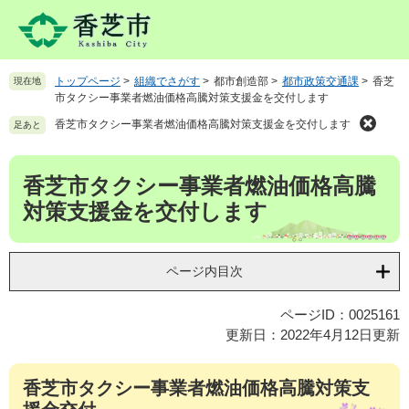
ペ
メ
ー
ニ
ジ
ュ
の
ー
トップページ
>
組織でさがす
>
都市創造部
>
都市政策交通課
>
香芝
現在地
先
を
市タクシー事業者燃油価格高騰対策支援金を交付します
頭
飛
で
ば
香芝市タクシー事業者燃油価格高騰対策支援金を交付します
足あと
す
し
。
て
本
香芝市タクシー事業者燃油価格高騰
本
文
文
対策支援金を交付します
へ
ページ内目次
ページID：0025161
更新日：2022年4月12日更新
香芝市タクシー事業者燃油価格高騰対策支