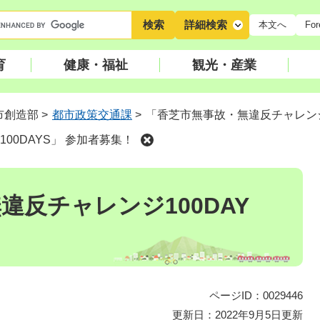
キ
詳細検索
本文へ
For
ー
ワ
育
健康・福祉
観光・産業
ー
ド
検
市創造部
>
都市政策交通課
>
「香芝市無事故・無違反チャレンジ1
索
00DAYS」 参加者募集！
違反チャレンジ100DAY
ページID：0029446
更新日：2022年9月5日更新