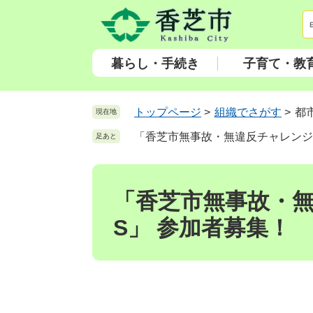
ペ
メ
ー
ニ
ジ
ュ
の
ー
暮らし・手続き
子育て・教
先
を
頭
飛
で
ば
トップページ
>
組織でさがす
>
都
現在地
す
し
「香芝市無事故・無違反チャレンジ1
足あと
。
て
本
本
文
文
へ
「香芝市無事故・無
S」 参加者募集！