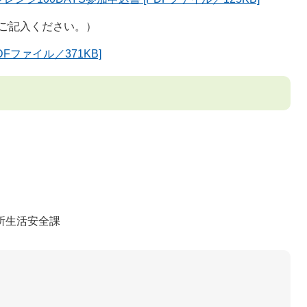
ご記入ください。）
Fファイル／371KB]
所生活安全課