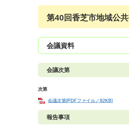
第40回香芝市地域公
会議資料
会議次第
次第
会議次第[PDFファイル／82KB]
報告事項