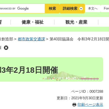
キ
詳細検索
本文へ
For
ー
ワ
育
健康・福祉
観光・産業
ー
ド
検
市創造部
>
都市政策交通課
>
第40回協議会 令和3年2月18日
索
催
3年2月18日開催
ページID：0007288
更新日：2021年9月30日更新
印刷ページ表示