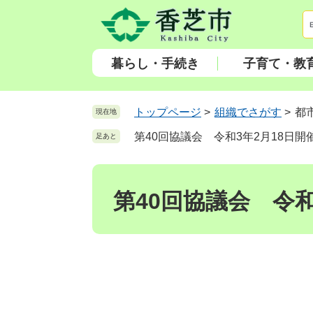
ペ
メ
ー
ニ
ジ
ュ
の
ー
暮らし・手続き
子育て・教
先
を
頭
飛
で
ば
トップページ
>
組織でさがす
>
都
現在地
す
し
第40回協議会 令和3年2月18日開
足あと
。
て
本
本
文
文
へ
第40回協議会 令和