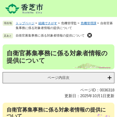
ペ
メ
ー
ニ
ジ
ュ
の
ー
トップページ
>
組織でさがす
>
危機管理監
>
危機管理課
>
自衛官募
現在地
先
を
集事務に係る対象者情報の提供について
頭
飛
で
ば
自衛官募集事務に係る対象者情報の提供について
足あと
す
し
。
て
本
自衛官募集事務に係る対象者情報の
本
文
文
提供について
へ
ページ内目次
ページID：0036318
更新日：2025年10月1日更新
自衛官募集事務に係る対象者情報の提供に
ついて