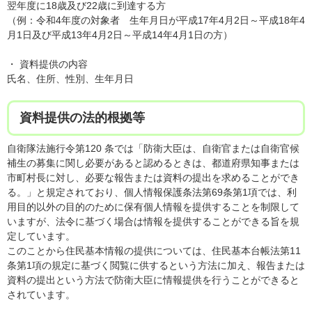
翌年度に18歳及び22歳に到達する方
（例：令和4年度の対象者 生年月日が平成17年4月2日～平成18年4
月1日及び平成13年4月2日～平成14年4月1日の方）
・ 資料提供の内容
氏名、住所、性別、生年月日
資料提供の法的根拠等
自衛隊法施行令第120 条では「防衛大臣は、自衛官または自衛官候
補生の募集に関し必要があると認めるときは、都道府県知事または
市町村長に対し、必要な報告または資料の提出を求めることができ
る。」と規定されており、個人情報保護条法第69条第1項では、利
用目的以外の目的のために保有個人情報を提供することを制限して
いますが、法令に基づく場合は情報を提供することができる旨を規
定しています。
このことから住民基本情報の提供については、住民基本台帳法第11
条第1項の規定に基づく閲覧に供するという方法に加え、報告または
資料の提出という方法で防衛大臣に情報提供を行うことができると
されています。