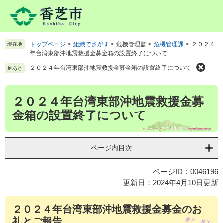
ペ
メ
ー
ニ
ジ
ュ
の
ー
トップページ
>
組織でさがす
>
危機管理監
>
危機管理課
>
２０２４
現在地
先
を
年台湾東部沖地震救援金募金箱の設置終了について
頭
飛
で
ば
２０２４年台湾東部沖地震救援金募金箱の設置終了について
足あと
す
し
。
て
本
２０２４年台湾東部沖地震救援金募
本
文
文
金箱の設置終了について
へ
ページ内目次
ページID：0046196
更新日：2024年4月10日更新
２０２４年台湾東部沖地震救援金募金のお
礼とご報告