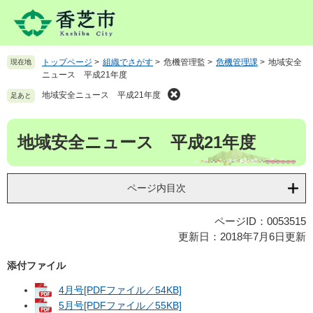
ペ
メ
ー
ニ
ジ
ュ
の
ー
トップページ
>
組織でさがす
>
危機管理監
>
危機管理課
>
地域安全
現在地
先
を
ニュース 平成21年度
頭
飛
で
ば
地域安全ニュース 平成21年度
足あと
す
し
。
て
本
地域安全ニュース 平成21年度
本
文
文
へ
ページ内目次
ページID：0053515
更新日：2018年7月6日更新
添付ファイル
4月号[PDFファイル／54KB]
5月号[PDFファイル／55KB]