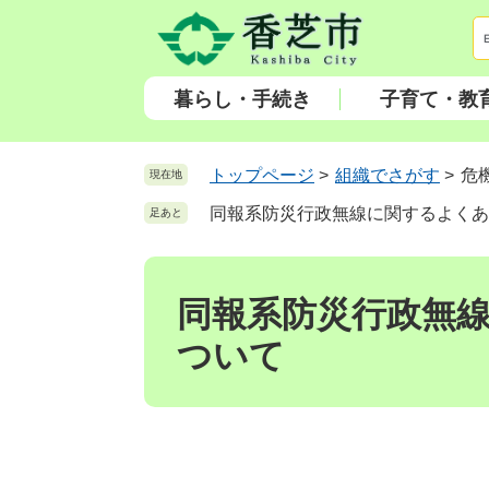
ペ
メ
ー
ニ
ジ
ュ
の
ー
暮らし・手続き
子育て・教
先
を
頭
飛
で
ば
トップページ
>
組織でさがす
>
危
現在地
す
し
同報系防災行政無線に関するよくあ
足あと
。
て
本
本
文
文
へ
同報系防災行政無
ついて