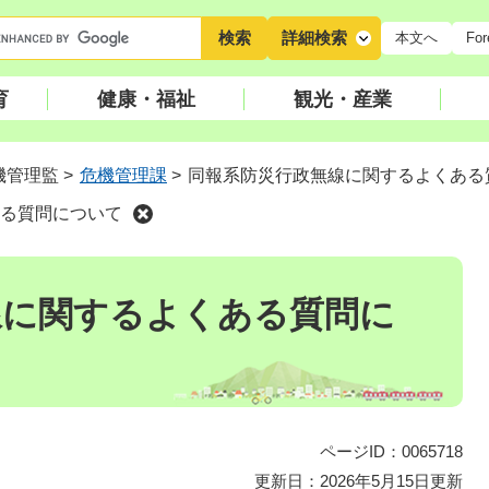
キ
詳細検索
本文へ
For
ー
ワ
育
健康・福祉
観光・産業
ー
ド
検
機管理監
>
危機管理課
>
同報系防災行政無線に関するよくある
索
る質問について
線に関するよくある質問に
ページID：0065718
更新日：2026年5月15日更新