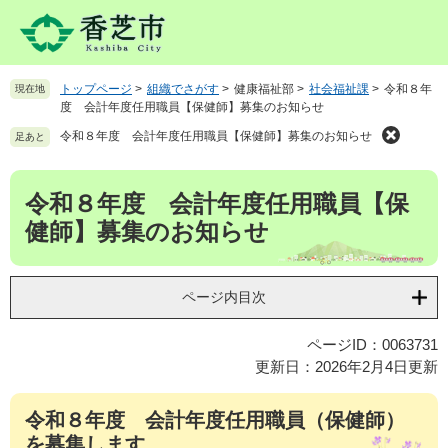
ペ
メ
ー
ニ
ジ
ュ
の
ー
トップページ
>
組織でさがす
>
健康福祉部
>
社会福祉課
>
令和８年
現在地
先
を
度 会計年度任用職員【保健師】募集のお知らせ
頭
飛
で
ば
令和８年度 会計年度任用職員【保健師】募集のお知らせ
足あと
す
し
。
て
本
令和８年度 会計年度任用職員【保
本
文
文
健師】募集のお知らせ
へ
ページ内目次
ページID：0063731
更新日：2026年2月4日更新
令和８年度 会計年度任用職員（保健師）
を募集します