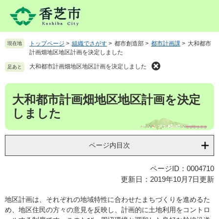
ペ
メ
ー
ニ
ジ
ュ
の
ー
トップページ
>
組織でさがす
>
都市創造部
>
都市計画課
>
大和都市
現在地
先
を
計画畑地区地区計画を決定しました
頭
飛
で
ば
大和都市計画畑地区地区計画を決定しました
足あと
す
し
。
て
本
大和都市計画畑地区地区計画を決定
本
文
文
しました
へ
ページ内目次
ページID：0004710
更新日：2019年10月7日更新
地区計画は、それぞれの地域特性に合わせたまちづくりを進めるた
め、地区住民の方々の意見を反映し、計画的に土地利用をコントロ