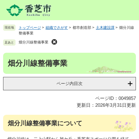
ペ
メ
ー
ニ
ジ
ュ
の
ー
トップページ
>
組織でさがす
>
都市創造部
>
土木建設課
>
畑分川線
現在地
先
を
整備事業
頭
飛
で
ば
畑分川線整備事業
足あと
す
し
。
て
本
畑分川線整備事業
本
文
文
へ
ページ内目次
ページID：0049857
更新日：2026年3月31日更新
畑分川線整備事業について
畑分川線は、二上山駅から旭ケ丘・香芝市スポーツ公園を経て、