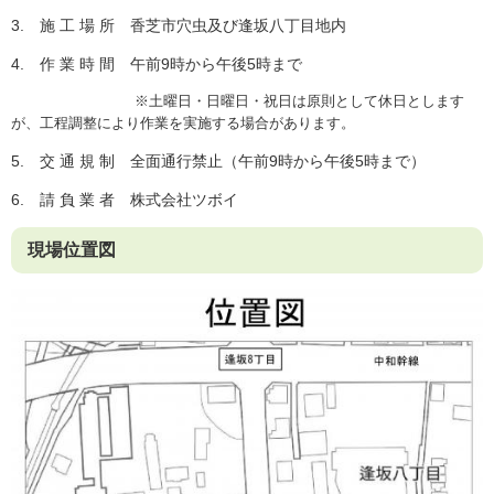
3. 施 工 場 所
香芝市穴虫及び逢坂八丁目地内
4. 作 業 時 間
午前9時から午後5時まで
※土曜日・日曜日・祝日は原則として休日とします
が、工程調整により作業を実施する場合があります。
5. 交 通 規 制
全面通行禁止（午前9時から午後5時まで）
6. 請 負 業 者 株式会社ツボイ
現場位置図