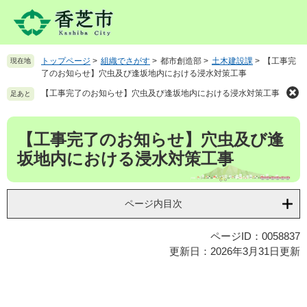
ペ
メ
ー
ニ
ジ
ュ
の
ー
トップページ
>
組織でさがす
>
都市創造部
>
土木建設課
>
【工事完
現在地
先
を
了のお知らせ】穴虫及び逢坂地内における浸水対策工事
頭
飛
で
ば
【工事完了のお知らせ】穴虫及び逢坂地内における浸水対策工事
足あと
す
し
。
て
本
【工事完了のお知らせ】穴虫及び逢
本
文
文
坂地内における浸水対策工事
へ
ページ内目次
ページID：0058837
更新日：2026年3月31日更新