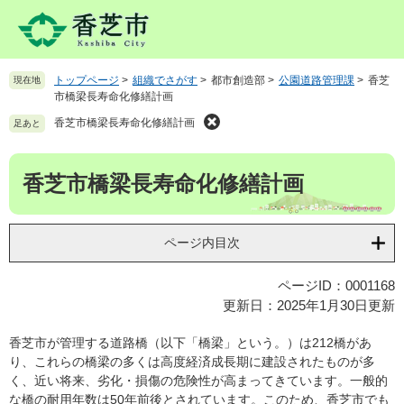
ペ
メ
ー
ニ
ジ
ュ
の
ー
トップページ
>
組織でさがす
>
都市創造部
>
公園道路管理課
>
香芝
現在地
先
を
市橋梁長寿命化修繕計画
頭
飛
で
ば
香芝市橋梁長寿命化修繕計画
足あと
す
し
。
て
本
香芝市橋梁長寿命化修繕計画
本
文
文
へ
ページ内目次
ページID：0001168
更新日：2025年1月30日更新
香芝市が管理する道路橋（以下「橋梁」という。）は212橋があ
り、これらの橋梁の多くは高度経済成長期に建設されたものが多
く、近い将来、劣化・損傷の危険性が高まってきています。一般的
な橋の耐用年数は50年前後とされています。このため、香芝市でも