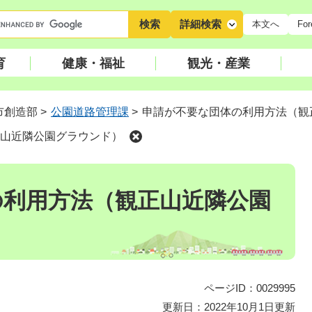
キ
詳細検索
本文へ
For
ー
ワ
育
健康・福祉
観光・産業
ー
ド
検
市創造部
>
公園道路管理課
>
申請が不要な団体の利用方法（観
索
山近隣公園グラウンド）
の利用方法（観正山近隣公園
ページID：0029995
更新日：2022年10月1日更新