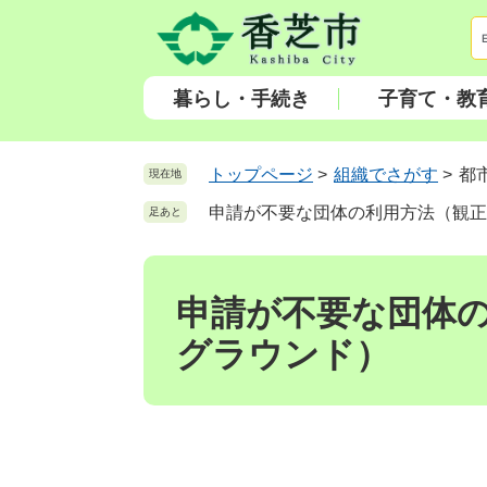
ペ
メ
ー
ニ
ジ
ュ
の
ー
暮らし・手続き
子育て・教
先
を
頭
飛
で
ば
トップページ
>
組織でさがす
>
都
現在地
す
し
申請が不要な団体の利用方法（観正
足あと
。
て
本
本
文
文
へ
申請が不要な団体
グラウンド）