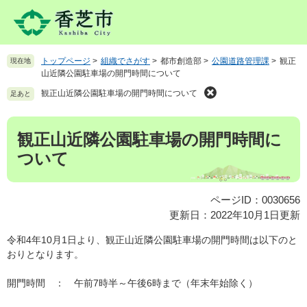
ペ
メ
ー
ニ
ジ
ュ
の
ー
トップページ
>
組織でさがす
>
都市創造部
>
公園道路管理課
>
観正
現在地
先
を
山近隣公園駐車場の開門時間について
頭
飛
で
ば
観正山近隣公園駐車場の開門時間について
足あと
す
し
。
て
本
観正山近隣公園駐車場の開門時間に
本
文
文
ついて
へ
ページID：0030656
更新日：2022年10月1日更新
令和4年10月1日より、観正山近隣公園駐車場の開門時間は以下のと
おりとなります。
開門時間 ： 午前7時半～午後6時まで（年末年始除く）