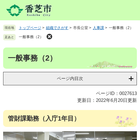
ペ
メ
ー
ニ
ジ
ュ
の
ー
トップページ
>
組織でさがす
>
市長公室
>
人事課
>
一般事務（2）
現在地
先
を
頭
飛
一般事務（2）
足あと
で
ば
す
し
本
。
て
一般事務（2）
文
本
文
へ
ページ内目次
ページID：0027613
更新日：2022年6月20日更新
管財課勤務（入庁1年目）