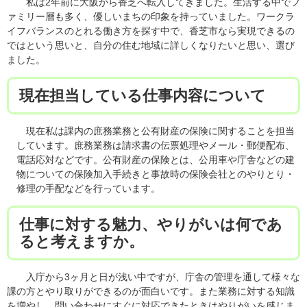
私は2年前に大阪から香芝へ転入してきました。生活する中でフ
ァミリー層も多く、優しいまちの印象を持っていました。ワークラ
イフバランスのとれる働き方を探す中で、香芝市なら実現できるの
ではという思いと、自分の住む地域に詳しくなりたいと思い、選び
ました。
現在担当している仕事内容について
現在私は課内の庶務業務と公有財産の保険に関することを担当
しています。庶務業務は請求書の伝票処理やメール・郵便配布、
電話応対などです。公有財産の保険とは、公用車や庁舎などの建
物についての保険加入手続きと事故時の保険会社とのやりとり・
修理の手配などを行っています。
仕事に対する魅力、やりがいは何であ
ると考えますか。
​ 入庁から3ヶ月と日が浅い中ですが、庁舎の管理を通して様々な
課の方とやり取りができるのが面白いです。また業務に対する知識
を増やし、問い合わせにすぐに対応できたときはやりがいを感じま