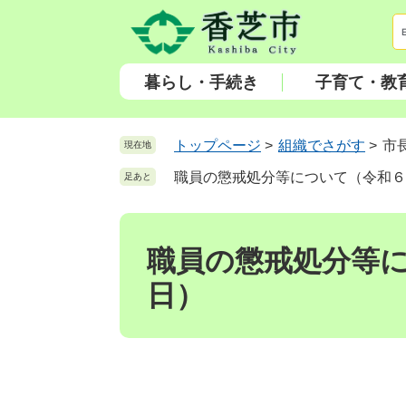
ペ
メ
ー
ニ
ジ
ュ
の
ー
暮らし・手続き
子育て・教
先
を
頭
飛
で
ば
トップページ
>
組織でさがす
>
市
現在地
す
し
職員の懲戒処分等について（令和６
足あと
。
て
本
本
文
文
へ
職員の懲戒処分等
日）