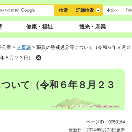
キ
詳細検索
本文へ
For
ー
ワ
育
健康・福祉
観光・産業
ー
ド
検
長公室
>
人事課
>
職員の懲戒処分等について（令和６年８月２
索
年８月２３日）
について（令和６年８月２３
ページID：0050164
更新日：2024年8月23日更新