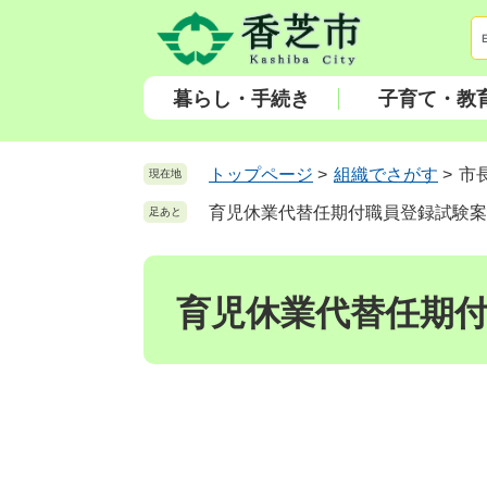
ペ
メ
ー
ニ
ジ
ュ
の
ー
暮らし・手続き
子育て・教
先
を
頭
飛
で
ば
トップページ
>
組織でさがす
>
市
現在地
す
し
育児休業代替任期付職員登録試験案
足あと
。
て
本
本
文
文
へ
育児休業代替任期