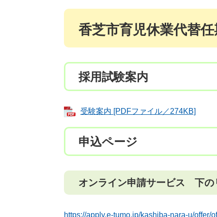
香芝市育児休業代替任
採用試験案内
受験案内 [PDFファイル／274KB]
申込ページ
オンライン申請サービス 下の
https://apply.e-tumo.jp/kashiba-nara-u/offer