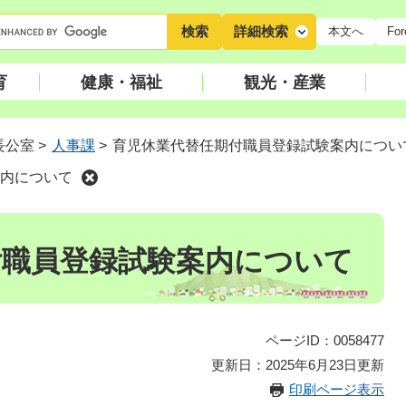
キ
詳細検索
本文へ
For
ー
ワ
育
健康・福祉
観光・産業
ー
ド
検
長公室
>
人事課
>
育児休業代替任期付職員登録試験案内につい
索
内について
付職員登録試験案内について
ページID：0058477
更新日：2025年6月23日更新
印刷ページ表示