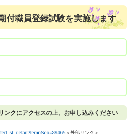
期付職員登録試験
を実施します
リンクにアクセスの上、お申し込みください
/offerList_detail?tempSeq=39465
＜外部リンク＞