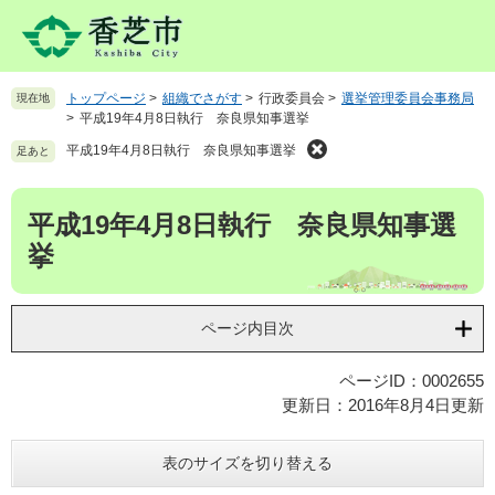
ペ
メ
ー
ニ
ジ
ュ
の
ー
トップページ
>
組織でさがす
>
行政委員会
>
選挙管理委員会事務局
現在地
先
を
>
平成19年4月8日執行 奈良県知事選挙
頭
飛
で
ば
平成19年4月8日執行 奈良県知事選挙
足あと
す
し
。
て
本
平成19年4月8日執行 奈良県知事選
本
文
文
挙
へ
ページ内目次
ページID：0002655
更新日：2016年8月4日更新
表のサイズを切り替える