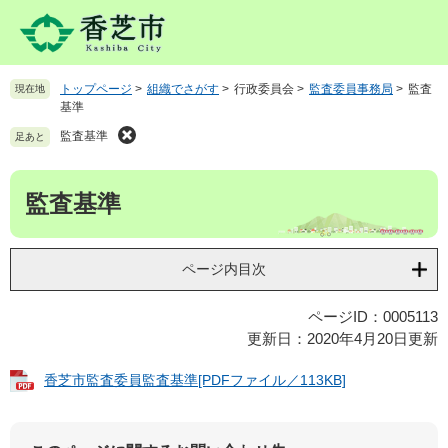
ペ
メ
ー
ニ
ジ
ュ
の
ー
トップページ
>
組織でさがす
>
行政委員会
>
監査委員事務局
>
監査
現在地
先
を
基準
頭
飛
で
ば
監査基準
足あと
す
し
。
て
本
監査基準
本
文
文
へ
ページ内目次
ページID：0005113
更新日：2020年4月20日更新
香芝市監査委員監査基準[PDFファイル／113KB]