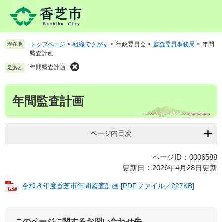
ペ
メ
ー
ニ
ジ
ュ
の
ー
トップページ
>
組織でさがす
>
行政委員会
>
監査委員事務局
>
年間
現在地
先
を
監査計画
頭
飛
で
ば
年間監査計画
足あと
す
し
。
て
本
年間監査計画
本
文
文
へ
ページ内目次
ページID：0006588
更新日：2026年4月28日更新
令和８年度香芝市年間監査計画 [PDFファイル／227KB]
このページに関するお問い合わせ先