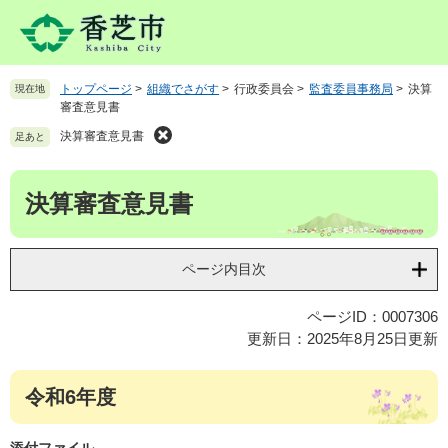
ペ
メ
ー
ニ
ジ
ュ
の
ー
トップページ
>
組織でさがす
>
行政委員会
>
監査委員事務局
>
決算
現在地
先
を
審査意見書
頭
飛
で
ば
決算審査意見書
足あと
す
し
。
て
本
決算審査意見書
本
文
文
へ
ページ内目次
ページID：0007306
更新日：2025年8月25日更新
令和6年度
添付ファイル