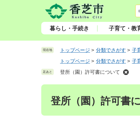
ペ
メ
ー
ニ
ジ
ュ
の
ー
暮らし・手続き
子育て・教
先
を
頭
飛
で
ば
トップページ
>
分類でさがす
>
子
現在地
す
し
トップページ
>
分類でさがす
>
子
。
て
本
登所（園）許可書について
足あと
文
へ
本
文
登所（園）許可書