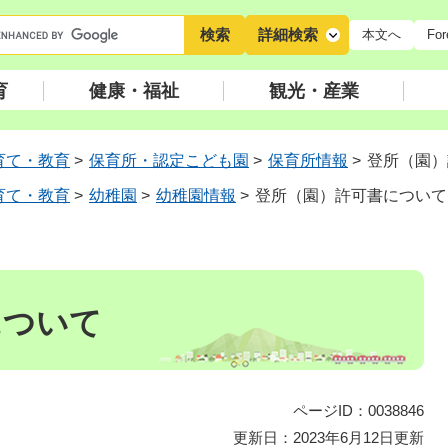
キ
詳細検索
本文へ
For
ー
ワ
育
健康・福祉
観光・産業
ー
ド
検
育て・教育
>
保育所・認定こども園
>
保育所情報
>
登所（園）
索
育て・教育
>
幼稚園
>
幼稚園情報
>
登所（園）許可書について
について
ページID：0038846
更新日：2023年6月12日更新