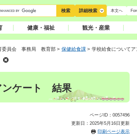
キ
詳細検索
本文へ
For
ー
ワ
育
健康・福祉
観光・産業
ー
ド
検
育委員会 事務局 教育部
>
保健給食課
>
学校給食についてア
索
アンケート 結果
ページID：0057496
更新日：2025年5月16日更新
印刷ページ表示