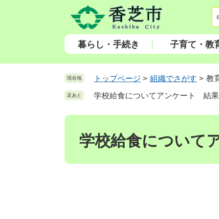
ペ
メ
ー
ニ
ジ
ュ
の
ー
暮らし・手続き
子育て・教
先
を
頭
飛
で
ば
トップページ
>
組織でさがす
>
教
現在地
す
し
学校給食についてアンケート 結果
足あと
。
て
本
本
文
文
へ
学校給食について