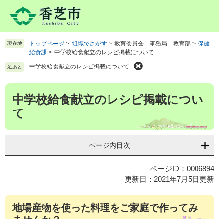
ペ
メ
ー
ニ
ジ
ュ
の
ー
トップページ
>
組織でさがす
>
教育委員会 事務局 教育部
>
保健
現在地
先
を
給食課
>
中学校給食献立のレシピ掲載について
頭
飛
で
ば
中学校給食献立のレシピ掲載について
足あと
す
し
。
て
本
中学校給食献立のレシピ掲載につい
本
文
文
て
へ
ページ内目次
ページID：0006894
更新日：2021年7月5日更新
地場産物を使った料理をご家庭で作ってみ