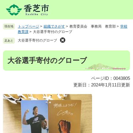
ペ
メ
ー
ニ
ジ
ュ
の
ー
トップページ
>
組織でさがす
>
教育委員会 事務局 教育部
>
学校
現在地
先
を
教育課
>
大谷選手寄付のグローブ
頭
飛
で
ば
大谷選手寄付のグローブ
足あと
す
し
。
て
本
大谷選手寄付のグローブ
本
文
文
へ
ページID：0043805
更新日：2024年1月11日更新