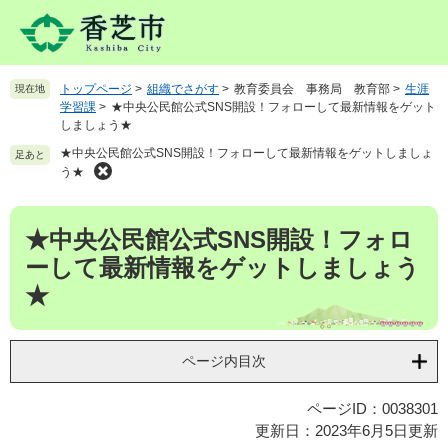
ペ
メ
ー
ニ
ジ
ュ
の
ー
トップページ
>
組織でさがす
>
教育委員会 事務局 教育部
>
生涯
現在地
先
を
学習課
>
★中央公民館公式SNS開設！フォローして最新情報をゲット
頭
飛
しましょう★
で
ば
★中央公民館公式SNS開設！フォローして最新情報をゲットしましょ
足あと
す
し
う★
。
て
本
本
文
★中央公民館公式SNS開設！フォロ
文
へ
ーして最新情報をゲットしましょう
★
ページ内目次
ページID：0038301
更新日：2023年6月5日更新