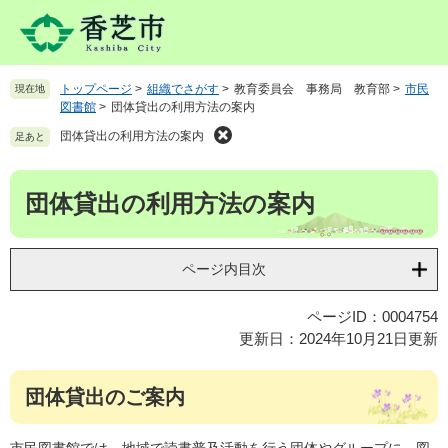
ペ
メ
ー
ニ
ジ
ュ
の
ー
トップページ
>
組織でさがす
>
教育委員会 事務局 教育部
>
市民
現在地
先
を
図書館
>
団体貸出の利用方法の案内
頭
飛
で
ば
団体貸出の利用方法の案内
足あと
す
し
。
て
本
団体貸出の利用方法の案内
本
文
文
へ
ページ内目次
ページID：0004754
更新日：2024年10月21日更新
団体貸出のご案内
市民図書館では、地域で読書普及活動を行う団体やグループに、図