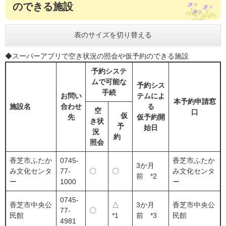
のできる施設
表のサイズを切り替える
◆スーパーアプリで空き状況の照会や仮予約のできる施設
予約システ
ムで可能な
予約シス
手続
お問い
テ
ムによ
本予約申請窓
施設名
合わせ
る
空
口
仮
先
仮予約開
き状
予
始日
況
約
照会
香芝市ふたか
0745-
香芝市ふたか
3か月
み文化センタ
77-
〇
〇
み文化センタ
前 *2
ー
1000
ー
0745-
香芝市中央公
△
3か月
香芝市中央公
77-
〇
民館
*1
前 *3
民館
4981