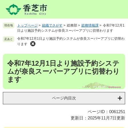
ペ
メ
ー
ニ
ジ
ュ
の
ー
トップページ
>
組織でさがす
>
総務部
>
総務情報課
>
令和7年12月1
現在地
先
を
日より施設予約システムが奈良スーパーアプリに切替わります
頭
飛
令和7年12月1日より施設予約システムが奈良スーパーアプリに切替わ
で
ば
足あと
ります
す
し
。
て
本
本
令和7年12月1日より施設予約システ
文
文
へ
ムが奈良スーパーアプリに切替わり
ます
ページ内目次
ページID：0061251
更新日：2025年11月7日更新