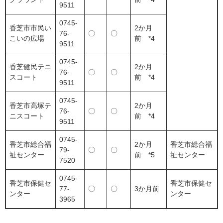
9511
0745-
香芝市市民い
2か月
76-
〇
〇
こいの広場
前 *4
9511
0745-
香芝健民テニ
2か月
76-
〇
〇
スコート
前 *4
9511
0745-
香芝市高塚テ
2か月
76-
〇
〇
ニスコート
前 *4
9511
0745-
香芝市総合福
2か月
香芝市総合福
79-
〇
〇
祉センター
前 *5
祉センター
7520
0745-
香芝市保健セ
香芝市保健セ
77-
〇
〇
3か月前
ンター
ンター
3965