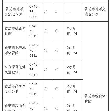
0745-
香芝市地域
香芝市地域交
76-
〇
×
―
交流センター
流センター
6500
0745-
香芝市総合体
2か月
76-
〇
〇
育館
前 *4
9511
0745-
香芝市北部地
2か月
76-
〇
〇
域体育館
前 *4
9511
0745-
奈良県香芝健
2か月
76-
〇
〇
民運動場
前 *4
9511
0745-
香芝市高塚グ
2か月
76-
〇
〇
ラウンド
前 *4
9511
香芝市総合体
育館
0745-
香芝市高山台
2か月
76-
〇
〇
グラウンド
前 *4