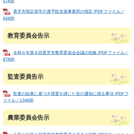
67KB]
香芝市指定居宅介護予防支援事業所の指定 [PDFファイル／
66KB]
教育委員会告示
令和６年第８回香芝市教育委員会会議の招集 [PDFファイル／
87KB]
監査委員告示
監査の結果に基づき措置を講じた旨の通知に係る事項 [PDFフ
ァイル／134KB]
農業委員会告示