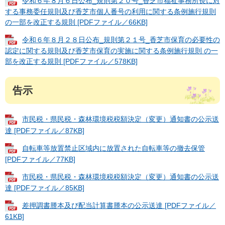
令和６年８月６日公布_規則第２０号_香芝市福祉事務所長に対
する事務委任規則及び香芝市個人番号の利用に関する条例施行規則
の一部を改正する規則 [PDFファイル／66KB]
令和６年８月２８日公布_規則第２１号_香芝市保育の必要性の
認定に関する規則及び香芝市保育の実施に関する条例施行規則 の一
部を改正する規則 [PDFファイル／578KB]
告示
市民税・県民税・森林環境税税額決定（変更）通知書の公示送
達 [PDFファイル／87KB]
自転車等放置禁止区域内に放置された自転車等の撤去保管
[PDFファイル／77KB]
市民税・県民税・森林環境税税額決定（変更）通知書の公示送
達 [PDFファイル／85KB]
差押調書謄本及び配当計算書謄本の公示送達 [PDFファイル／
61KB]