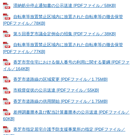
滞納処分停止通知書の公示送達 [PDFファイル／58KB]
自転車等放置禁止区域内に放置された自転車等の撤去保管
[PDFファイル／78KB]
第５回香芝市議会定例会の招集 [PDFファイル／38KB]
自転車等放置禁止区域内に放置された自転車等の撤去保管
[PDFファイル／77KB]
香芝市営住宅における個人番号の利用に関する要綱 [PDFファ
イル／164KB]
香芝市道路線の区域変更 [PDFファイル／1.75MB]
市税督促状の公示送達 [PDFファイル／55KB]
香芝市道路線の供用開始 [PDFファイル／1.75MB]
差押調書謄本及び配当計算書謄本の公示送達 [PDFファイル／
60KB]
香芝市指定居宅介護予防支援事業所の指定 [PDFファイル／