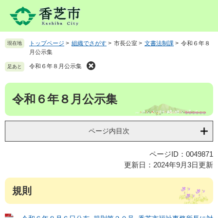
ペ
メ
ー
ニ
ジ
ュ
の
ー
トップページ
>
組織でさがす
>
市長公室
>
文書法制課
>
令和６年８
現在地
先
を
月公示集
頭
飛
で
ば
令和６年８月公示集
足あと
す
し
。
て
本
令和６年８月公示集
本
文
文
へ
ページ内目次
ページID：0049871
更新日：2024年9月3日更新
規則