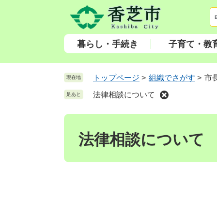
ペ
メ
ー
ニ
ジ
ュ
の
ー
暮らし・手続き
子育て・教
先
を
頭
飛
で
ば
トップページ
>
組織でさがす
>
市
現在地
す
し
法律相談について
足あと
。
て
本
本
文
文
へ
法律相談について