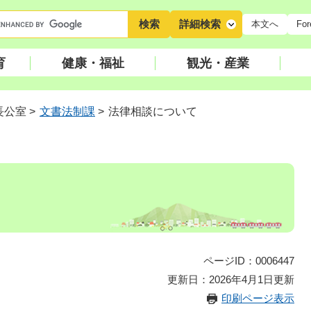
キ
詳細検索
本文へ
For
ー
ワ
育
健康・福祉
観光・産業
ー
ド
検
長公室
>
文書法制課
>
法律相談について
索
ページID：0006447
更新日：2026年4月1日更新
印刷ページ表示