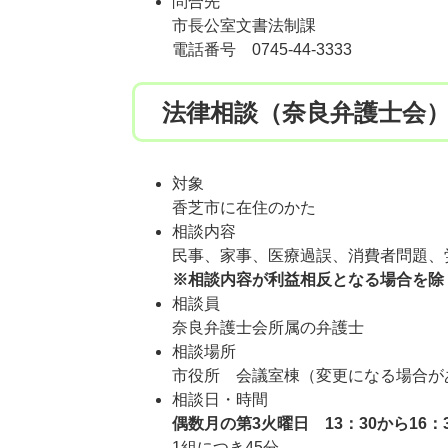
問合先
市長公室文書法制課
電話番号 0745-44-3333
法律相談（奈良弁護士会
対象
香芝市に在住のかた
相談内容
民事、家事、医療過誤、消費者問題、
※相談内容が利益相反となる場合を除
相談員
奈良弁護士会所属の弁護士
相談場所
市役所 会議室棟（変更になる場合が
相談日・時間
偶数月の第3火曜日
13：30から16：
1組につき45分